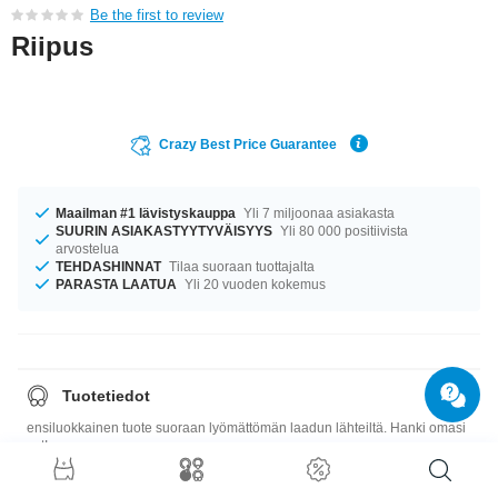
Be the first to review
Riipus
Crazy Best Price Guarantee
Maailman #1 lävistyskauppa
Yli 7 miljoonaa asiakasta
SUURIN ASIAKASTYYTYVÄISYYS
Yli 80 000 positiivista
arvostelua
TEHDASHINNAT
Tilaa suoraan tuottajalta
PARASTA LAATUA
Yli 20 vuoden kokemus
Tuotetiedot
ensiluokkainen tuote suoraan lyömättömän laadun lähteiltä. Hanki omasi
nyt!