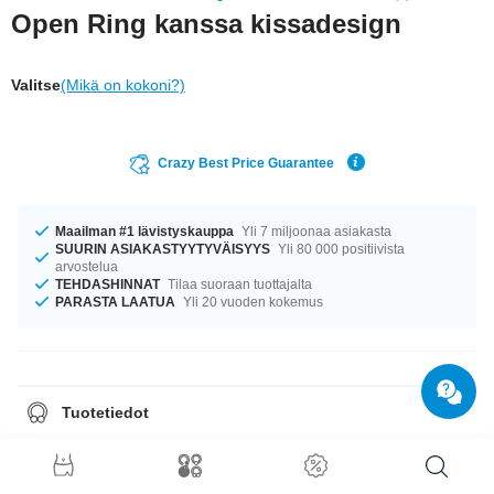
Open Ring kanssa kissadesign
Valitse
(Mikä on kokoni?)
Crazy Best Price Guarantee
Maailman #1 lävistyskauppa
Yli 7 miljoonaa asiakasta
SUURIN ASIAKASTYYTYVÄISYYS
Yli 80 000 positiivista
arvostelua
TEHDASHINNAT
Tilaa suoraan tuottajalta
PARASTA LAATUA
Yli 20 vuoden kokemus
Tuotetiedot
Täydellinen kumppani eri tilanteisiin... Saatavilla halkaisijoilla 16 mm–19
mm. fantastinen tuote, joka luo nostetta mihin tahansa lookiin!