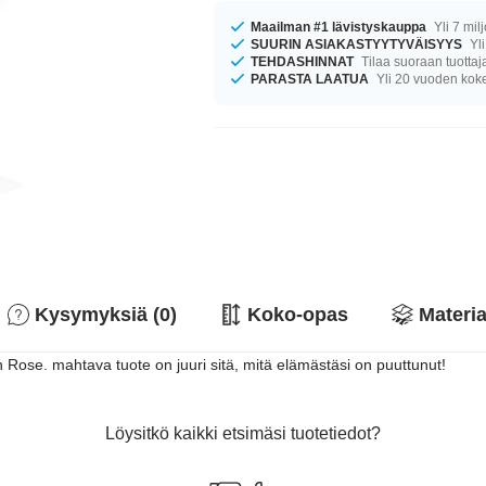
Maailman #1 lävistyskauppa
Yli 7 mil
SUURIN ASIAKASTYYTYVÄISYYS
Yli
TEHDASHINNAT
Tilaa suoraan tuottaj
PARASTA LAATUA
Yli 20 vuoden ko
Kysymyksiä (0)
Koko-opas
Materia
Rose. mahtava tuote on juuri sitä, mitä elämästäsi on puuttunut!
Löysitkö kaikki etsimäsi tuotetiedot?