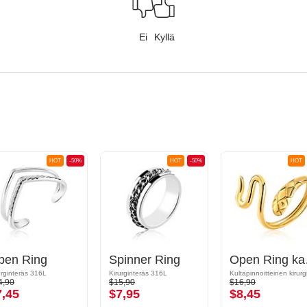
Ei
Kyllä
HOT
-50%
HOT
-50%
HOT
pen Ring
Spinner Ring
Open
urginteräs 316L
Kirurginteräs 316L
4,90
$15,90
$16,90
7,45
$7,95
$8,45