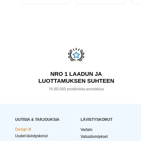
NRO 1 LAADUN JA
LUOTTAMUKSEN SUHTEEN
Yli 80 000 positiivista arvostelua
UUTISIA & TARJOUKSIA
LÄVISTYSKORUT
Design It!
Vartalo
Uudet lävistyskorut
Vatsalävistykset