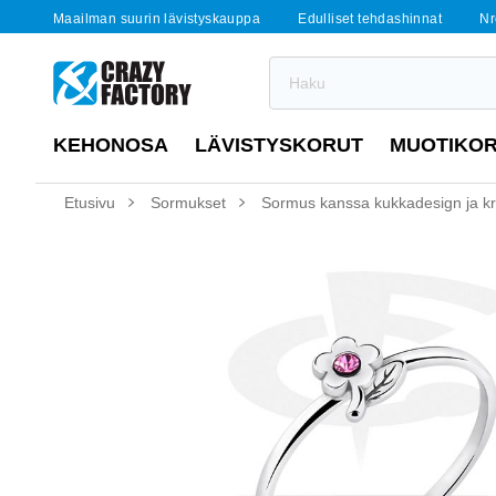
Maailman suurin lävistyskauppa
Edulliset tehdashinnat
Nr
KEHONOSA
LÄVISTYSKORUT
MUOTIKO
Etusivu
Sormukset
Sormus kanssa kukkadesign ja kris