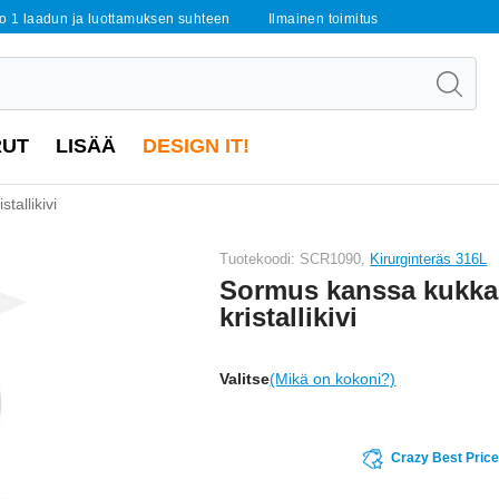
o 1 laadun ja luottamuksen suhteen
Ilmainen toimitus
RUT
LISÄÄ
DESIGN IT!
tallikivi
Tuotekoodi: SCR1090,
Kirurginteräs 316L
Sormus kanssa kukka
kristallikivi
Valitse
(Mikä on kokoni?)
Crazy Best Pric