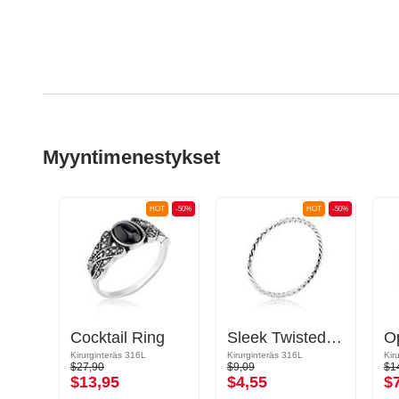
Myyntimenestykset
OT
-50%
HOT
-50%
HOT
-50%
Cocktail Ring
Sleek Twisted Ring
O
Kirurginteräs 316L
Kirurginteräs 316L
Kir
$27,90
$9,09
$1
$13,95
$4,55
$