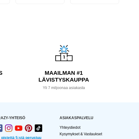
S
MAAILMAN #1
LÄVISTYSKAUPPA
a
Yli 7 miljoonaa asiakasta
AZY-YHTEISÖ
ASIAKASPALVELU
Yhteystiedot
Kysymykset & Vastaukset
2 pistettä 5:stä perustuu