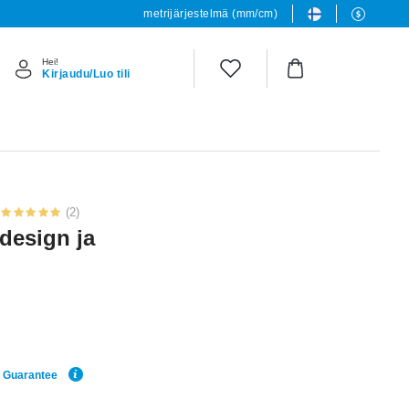
metrijärjestelmä (mm/cm)
Hei!
Kirjaudu/Luo tili
(2)
design ja
e Guarantee