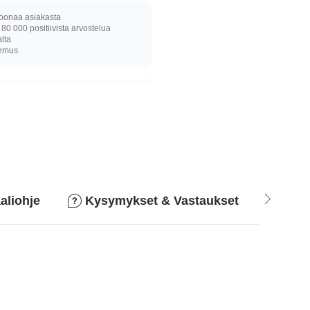
joonaa asiakasta
 80 000 positiivista arvostelua
alta
kemus
aliohje
Kysymykset & Vastaukset
Pala