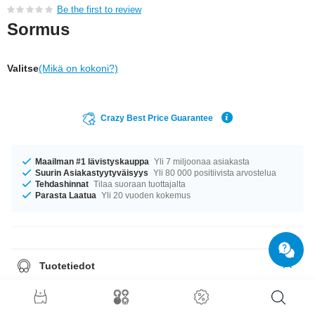
Be the first to review
Sormus
Valitse
(Mikä on kokoni?)
Crazy Best Price Guarantee
Maailman #1 lävistyskauppa
Yli 7 miljoonaa asiakasta
Suurin Asiakastyytyväisyys
Yli 80 000 positiivista arvostelua
Tehdashinnat
Tilaa suoraan tuottajalta
Parasta Laatua
Yli 20 vuoden kokemus
Tuotetiedot
Täydellinen kumppani eri tilanteisiin... Saatavilla halkaisijoilla 16 mm–18
mm. erittäin elegantti tuote – juuri sellainen kuin haluat!