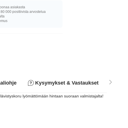
joonaa asiakasta
 80 000 positiivista arvostelua
alta
kemus
aliohje
Kysymykset & Vastaukset
Pala
 lävistyskoru lyömättömään hintaan suoraan valmistajalta!