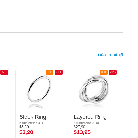
Lisää trendejä
-50%
HOT
-50%
HOT
-50%
Sleek Ring
Layered Ring
Kirurginteräs 316L
Kirurginteräs 316L
Kirurg
$6,39
$27,90
$14,9
$3,20
$13,95
$7,