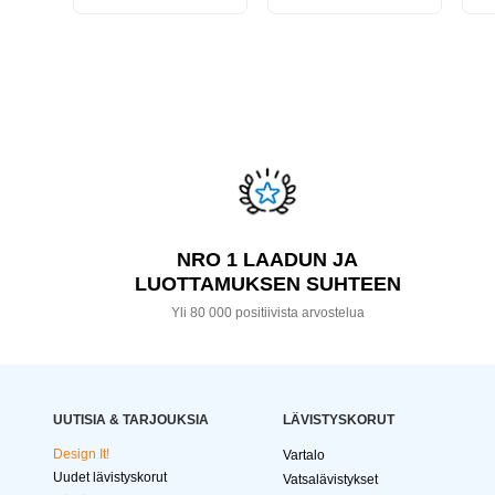
NRO 1 LAADUN JA
LUOTTAMUKSEN SUHTEEN
Yli 80 000 positiivista arvostelua
UUTISIA & TARJOUKSIA
LÄVISTYSKORUT
Design It!
Vartalo
Uudet lävistyskorut
Vatsalävistykset