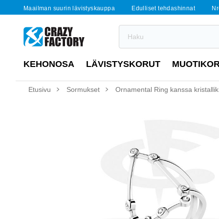
Maailman suurin lävistyskauppa
Edulliset tehdashinnat
Nr
KEHONOSA
LÄVISTYSKORUT
MUOTIKO
Etusivu
Sormukset
Ornamental Ring kanssa kristallik