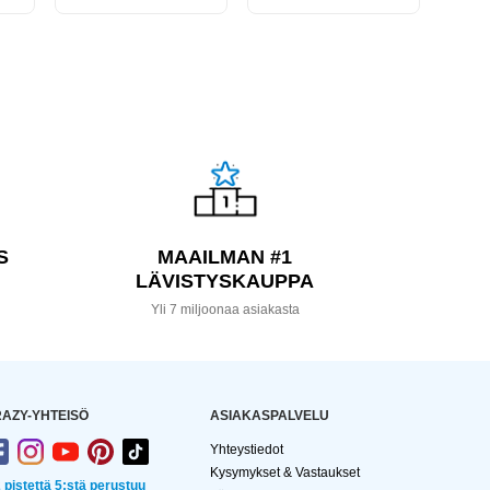
S
MAAILMAN #1
LÄVISTYSKAUPPA
a
Yli 7 miljoonaa asiakasta
AZY-YHTEISÖ
ASIAKASPALVELU
Yhteystiedot
Kysymykset & Vastaukset
2 pistettä 5:stä perustuu