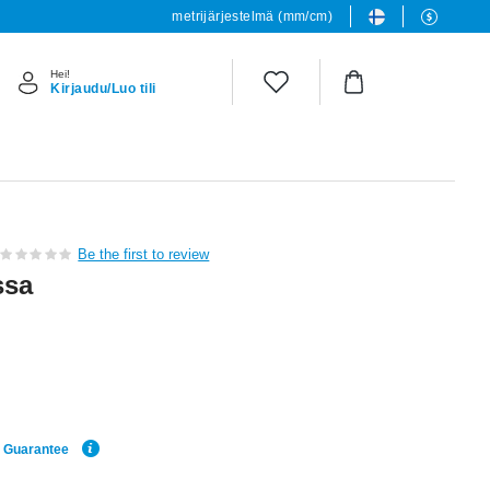
metrijärjestelmä (mm/cm)
Hei!
Kirjaudu/Luo tili
Be the first to review
ssa
e Guarantee