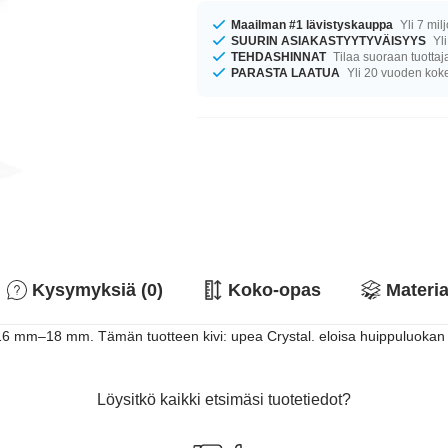
Maailman #1 lävistyskauppa
Yli 7 mil
SUURIN ASIAKASTYYTYVÄISYYS
Yli
TEHDASHINNAT
Tilaa suoraan tuottaj
PARASTA LAATUA
Yli 20 vuoden ko
Kysymyksiä (0)
Koko-opas
Materia
la 16 mm–18 mm. Tämän tuotteen kivi: upea Crystal. eloisa huippuluokan
Löysitkö kaikki etsimäsi tuotetiedot?