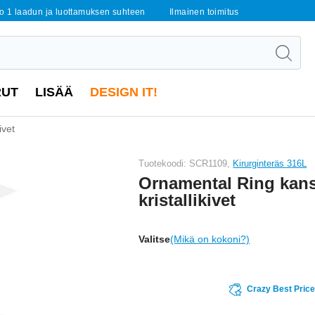
o 1 laadun ja luottamuksen suhteen
Ilmainen toimitus
RUT
LISÄÄ
DESIGN IT!
ivet
Tuotekoodi: SCR1109,
Kirurginteräs 316L
Ornamental Ring kan
kristallikivet
Valitse
(Mikä on kokoni?)
Crazy Best Pric