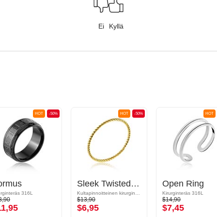
Ei
Kyllä
HOT
-50%
HOT
-50%
HOT
ormus
Sleek Twisted Ring
Open Ring
urginteräs 316L
Kultapinnoitteinen kirurginteräs 316L
Kirurginteräs 316L
3,90
$13,90
$14,90
11,95
$6,95
$7,45