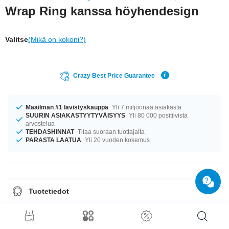
Wrap Ring kanssa höyhendesign
Valitse
(Mikä on kokoni?)
Crazy Best Price Guarantee
Maailman #1 lävistyskauppa
Yli 7 miljoonaa asiakasta
SUURIN ASIAKASTYYTYVÄISYYS
Yli 80 000 positiivista
arvostelua
TEHDASHINNAT
Tilaa suoraan tuottajalta
PARASTA LAATUA
Yli 20 vuoden kokemus
Tuotetiedot
Varastossa on halkaisijoita 16 mm–18 mm. upea tuote uskomattomaan
hintaan!