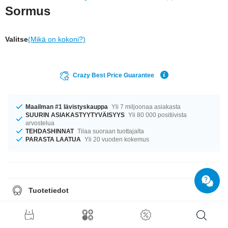
Sormus
Valitse
(Mikä on kokoni?)
Crazy Best Price Guarantee
Maailman #1 lävistyskauppa
Yli 7 miljoonaa asiakasta
SUURIN ASIAKASTYYTYVÄISYYS
Yli 80 000 positiivista
arvostelua
TEHDASHINNAT
Tilaa suoraan tuottajalta
PARASTA LAATUA
Yli 20 vuoden kokemus
Tuotetiedot
Täydellinen kumppani eri tilanteisiin... saatavilla halkaisijoilla 17.0 mm–
21.5 mm. huippu tuote, joka luo nostetta mihin tahansa lookiin!