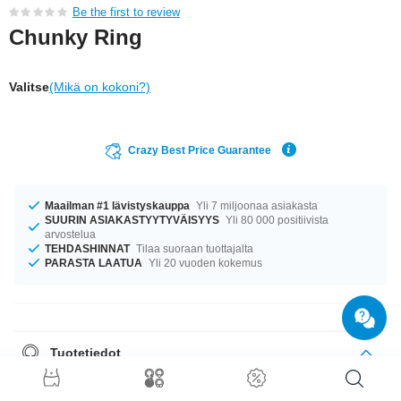
Be the first to review
Chunky Ring
Valitse
(Mikä on kokoni?)
Crazy Best Price Guarantee
Maailman #1 lävistyskauppa
Yli 7 miljoonaa asiakasta
SUURIN ASIAKASTYYTYVÄISYYS
Yli 80 000 positiivista
arvostelua
TEHDASHINNAT
Tilaa suoraan tuottajalta
PARASTA LAATUA
Yli 20 vuoden kokemus
Tuotetiedot
Saatavana halkaisijoilla 16 mm ja 19 mm. kaunis tuote, joka sinun on vain
saatava!