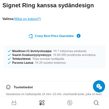
Signet Ring kanssa sydändesign
Valitse
(Mikä on kokoni?)
Crazy Best Price Guarantee
Maailman #1 lävistyskauppa
Yli 7 miljoonaa asiakasta
Suurin Asiakastyytyväisyys
Yli 80 000 positiivista arvostelua
Tehdashinnat
Tilaa suoraan tuottajalta
Parasta Laatua
Yli 20 vuoden kokemus
Tuotetiedot
Varastossa on halkaisijoita 16 mm–19 mm. charmantti tuote, joka on kuin
juuri sinulle tehty!