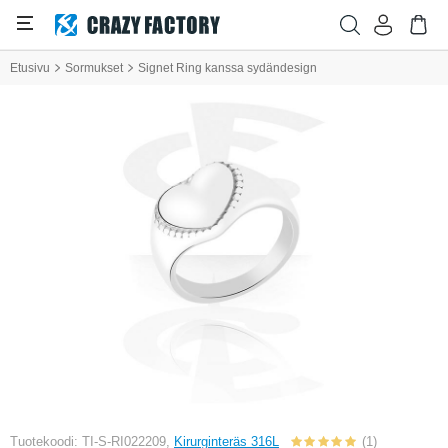
Etusivu
Sormukset
Signet Ring kanssa sydändesign
Tuotekoodi: TI-S-RI022209,
Kirurginteräs 316L
(1)