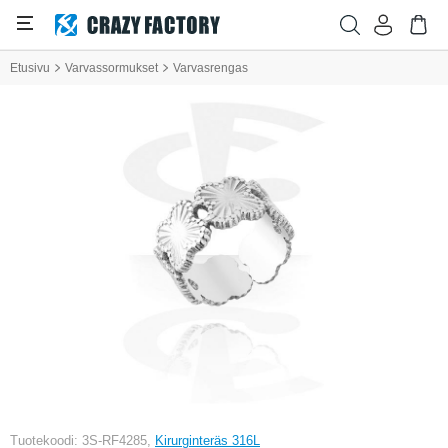
Etusivu
Varvassormukset
Varvasrengas
Tuotekoodi: 3S-RF4285,
Kirurginteräs 316L