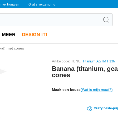
en vertrouwen
Gratis verzending
MEER
DESIGN IT!
erd) met cones
Artikelcode: TBNC,
Titanium ASTM F136
Banana (titanium, ge
cones
Maak een keuze
(Wat is mijn maat?)
Crazy beste-pri