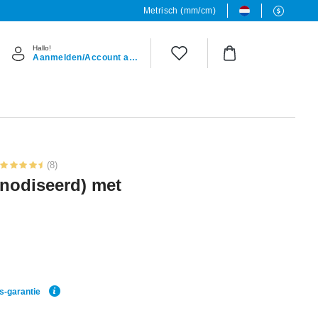
Metrisch (mm/cm)
Hallo!
Aanmelden/Account aanmaken
(8)
anodiseerd) met
js-garantie