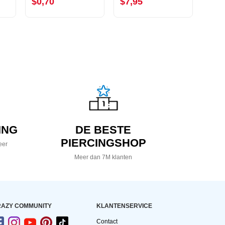
$0,70
$7,95
$9,
ING
DE BESTE
PIERCINGSHOP
eer
Meer dan 7M klanten
AZY COMMUNITY
KLANTENSERVICE
Contact