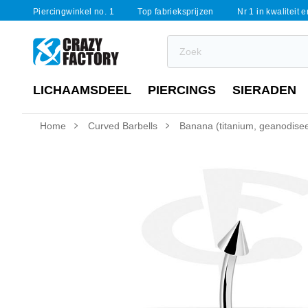
Piercingwinkel no. 1
Top fabrieksprijzen
Nr 1 in kwaliteit 
LICHAAMSDEEL
PIERCINGS
SIERADEN
Home
Curved Barbells
Banana (titanium, geanodise