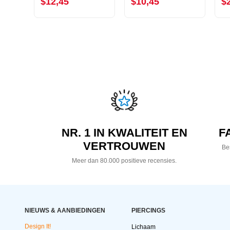
$12,45
$10,45
$
NR. 1 IN KWALITEIT EN
F
VERTROUWEN
Bes
Meer dan 80.000 positieve recensies.
NIEUWS & AANBIEDINGEN
PIERCINGS
Design It!
Lichaam