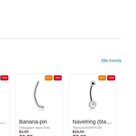
Alle trends
-50%
HOT
-50%
HOT
-50%
ana (chirurgisch staal, zilver, glanzende afwerking) met cones
Banana-pin
Navelring (titanium, zilver, glanzende afwerking) met kristalsteentje
Chirurgisch staal 316L
Titanium ASTM F136
$1,39
$15,90
$19,9