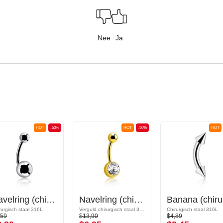
Nee
Ja
HOT
-50%
HOT
-50%
HOT
Navelring (chirurgisch staal, zilver, glanzende afwerking) met balletjes
Navelring (chirurgisch staal, goud, glanzende afwerking) met kristalsteentjes
Ban
rurgisch staal 316L
Verguld chirurgisch staal 316L
Chirurgisch staal 316L
,59
$13,90
$4,89