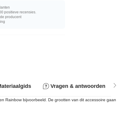
lanten
0 positieve recensies.
j de producent
ring
ateriaalgids
Vragen & antwoorden
Ret
 en Rainbow bijvoorbeeld. De grootten van dit accessoire gaan