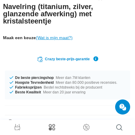
Navelring (titanium, zilver,
glanzende afwerking) met
kristalsteentje
Maak een keuze
(Wat is mijn maat?)
Crazy beste-prijs-garantie
De beste piercingshop
Meer dan 7M klanten
Hoogste Tevredenheid
Meer dan 80.000 positieve recensies.
Fabrieksprijzen
Bestel rechtstreeks bij de producent
Beste Kwaliteit
Meer dan 20 jaar ervaring
Productgegevens
Dit artikel is beschikbaar met een dikte van 1.6 mm. De beschikbare