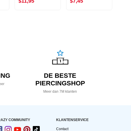
$11,95
$7,45
$5,
ING
DE BESTE
PIERCINGSHOP
eer
Meer dan 7M klanten
AZY COMMUNITY
KLANTENSERVICE
Contact