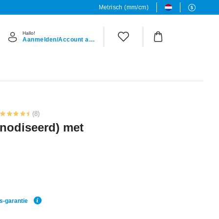
Metrisch (mm/cm)
Hallo!
Aanmelden/Account aanmaken
(8)
anodiseerd) met
js-garantie