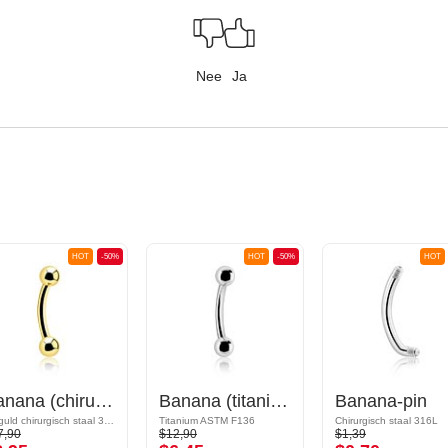
Nee
Ja
HOT
-50%
HOT
-50%
HOT
Banana (chirurgisch staal, goud, glanzende afwerking)
Banana (titanium, geanodiseerd) met balletjes
Banana-pin
Verguld chirurgisch staal 316L
Titanium ASTM F136
Chirurgisch staal 316L
7,90
$12,90
$1,39