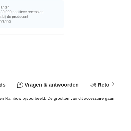
lanten
80.000 positieve recensies.
s bij de producent
rvaring
ids
Vragen & antwoorden
Retourbeleid
 en Rainbow bijvoorbeeld. De grootten van dit accessoire gaan