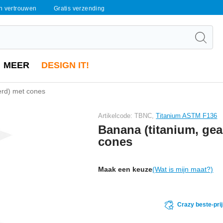
en vertrouwen
Gratis verzending
MEER
DESIGN IT!
erd) met cones
Artikelcode: TBNC,
Titanium ASTM F136
Banana (titanium, ge
cones
Maak een keuze
(Wat is mijn maat?)
Crazy beste-pri