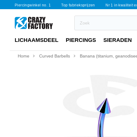
Piercingwinkel no. 1
Top fabrieksprijzen
Nr 1 in kwaliteit 
LICHAAMSDEEL
PIERCINGS
SIERADEN
Home
Curved Barbells
Banana (titanium, geanodise