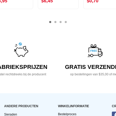
8,95
$6,45
$0,70
ABRIEKSPRIJZEN
GRATIS VERZEND
tel rechtstreeks bij de producent
op bestellingen van $35,00 of m
ANDERE PRODUCTEN
WINKELINFORMATIE
CR
Bestelproces
Sieraden