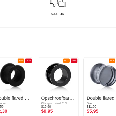
Nee
Ja
HOT
-50%
HOT
-50%
HOT
Double flared tunnel (siliconen, verschillende kleuren)
Opschroefbare tunnel (chirurgisch staal, zwart, glanzende afwerking)
Do
iconen
Chirurgisch staal 316L
Glas
,59
$19,90
$11,90
2,30
$9,95
$5,95