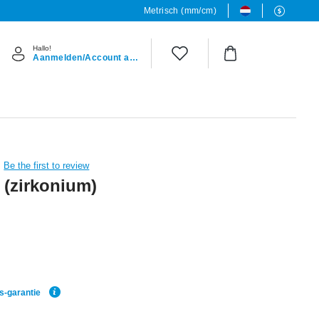
Metrisch (mm/cm)
Hallo!
Aanmelden/Account aanmaken
Be the first to review
 (zirkonium)
js-garantie