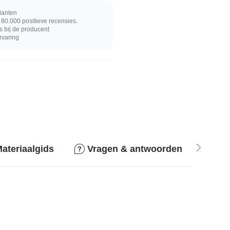
lanten
80.000 positieve recensies.
s bij de producent
rvaring
ateriaalgids
Vragen & antwoorden
Ret