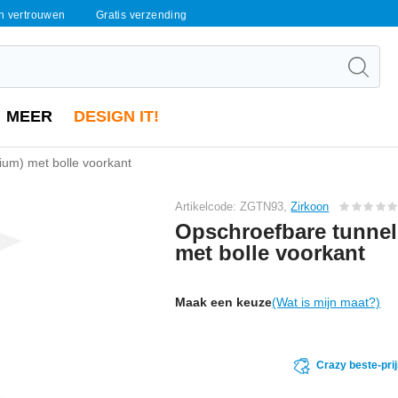
en vertrouwen
Gratis verzending
MEER
DESIGN IT!
ium) met bolle voorkant
Artikelcode: ZGTN93,
Zirkoon
Opschroefbare tunnel
met bolle voorkant
Maak een keuze
(Wat is mijn maat?)
Crazy beste-pri