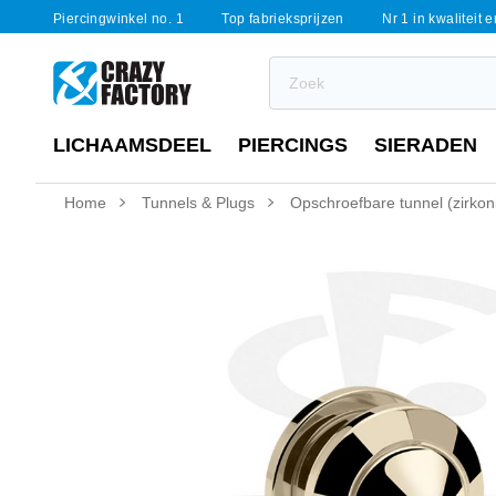
Piercingwinkel no. 1
Top fabrieksprijzen
Nr 1 in kwaliteit 
LICHAAMSDEEL
PIERCINGS
SIERADEN
Home
Tunnels & Plugs
Opschroefbare tunnel (zirkon