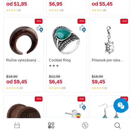
od
$1,85
$6,95
od
$5,45
(4)
(8)
(6)
-50%
-50%
-50%
Ručne vyrezávaný pazúr
Cocktail Ring
Prívesok pre náramky s príveskami
$18,90
$12,90
$18,90
od
$9,45
$6,45
$9,45
(13)
(10)
(1)
-50%
-50%
-50%