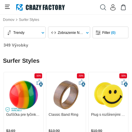
Domov
Surfer Styles
Trendy
Zobrazenie Na Stránku
Filter
(0)
349 Výrobky
Surfer Styles
-50%
-50%
-50%
Guľôčka pre tyčinky so závitom (akryl) s dúhovými farbami
Classic Band Ring
Plug s rozšírenými koncami (silikón, žltá) s dizajnom smajlík
$3,69
$13,90
$10,90