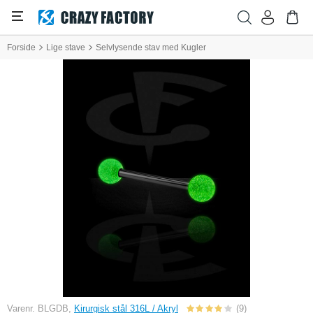
Forside
Lige stave
Selvlysende stav med Kugler
Varenr. BLGDB,
Kirurgisk stål 316L / Akryl
(9)