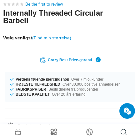
Be the first to review
Internally Threaded Circular
Barbell
Vælg venligst
(Find min størrelse)
Crazy Best Price-garanti
Verdens førende piercingshop
Over 7 mio. kunder
HØJESTE TILFREDSHED
Over 80.000 positive anmeldelser
FABRIKSPRISER
Bestil direkte fra producenten
BEDSTE KVALITET
Over 20 års erfaring
Produktoplysninger
Vi har størrelse 1.6 mm tilgængelig. Produkter med en diameter fra 6 mm
til 22 mm er på lager. Matchende kugler fås i 4 mm og 5 mm. Bestil nu, før