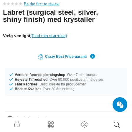
Be the first to review
Labret (surgical steel, silver,
shiny finish) med krystaller
Vælg venligst
(Find min størrelse)
Crazy Best Price-garanti
Verdens førende piercingshop
Over 7 mio. kunder
Højeste Tilfredshed
Over 80.000 positive anmeldelser
Fabrikspriser
Bestil direkte fra producenten
Bedste Kvalitet
Over 20 års erfaring
Produktoplysninger
Produkter, som måler 1.2 mm og 1.6 mm gauges er på lager. Den perfekte
ledsager til enhver anledning ... fås i længder fra 4 mm til 24 mm. Stenen i