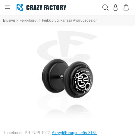
Etusivu
Feikkikorut
Feikkiplugi kanssa Avaruusdesign
Tuotekoodi: PR-FUPL1922,
Akryyli/Kirurginteräs 316L