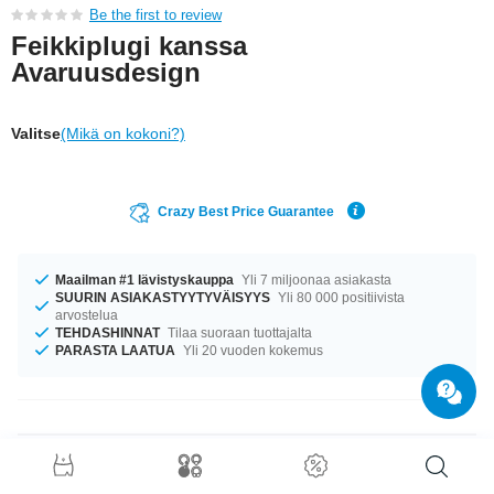
Be the first to review
Feikkiplugi kanssa
Avaruusdesign
Valitse
(Mikä on kokoni?)
Crazy Best Price Guarantee
Maailman #1 lävistyskauppa
Yli 7 miljoonaa asiakasta
SUURIN ASIAKASTYYTYVÄISYYS
Yli 80 000 positiivista
arvostelua
TEHDASHINNAT
Tilaa suoraan tuottajalta
PARASTA LAATUA
Yli 20 vuoden kokemus
Tuotetiedot
Saatavilla koossa 1.2 mm. Tuotetta on saatavilla halkaisijalla 10 mm.