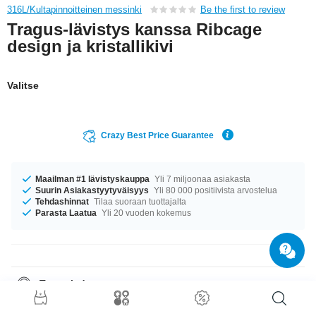
316L/Kultapinnoitteinen messinki
Be the first to review
Tragus-lävistys kanssa Ribcage
design ja kristallikivi
Valitse
Crazy Best Price Guarantee
Maailman #1 lävistyskauppa
Yli 7 miljoonaa asiakasta
Suurin Asiakastyytyväisyys
Yli 80 000 positiivista arvostelua
Tehdashinnat
Tilaa suoraan tuottajalta
Parasta Laatua
Yli 20 vuoden kokemus
Tuotetiedot
Saatavilla koossa 1.2 mm. Saatavilla pituudessa 6 mm. Koon 4 mm pallot
voidaan liittää. Ihanan kiven väri on Crystal. charmantti tuote, joka sinun