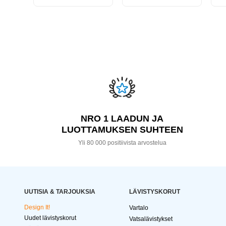
NRO 1 LAADUN JA
LUOTTAMUKSEN SUHTEEN
Yli 80 000 positiivista arvostelua
UUTISIA & TARJOUKSIA
LÄVISTYSKORUT
Design It!
Vartalo
Uudet lävistyskorut
Vatsalävistykset