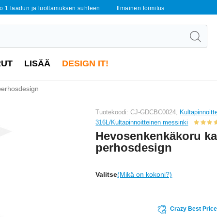
o 1 laadun ja luottamuksen suhteen
Ilmainen toimitus
RUT
LISÄÄ
DESIGN IT!
perhosdesign
Tuotekoodi: CJ-GDCBC0024,
Kultapinnoitt
316L/Kultapinnoitteinen messinki
Hevosenkenkäkoru k
perhosdesign
Valitse
(Mikä on kokoni?)
Crazy Best Pric