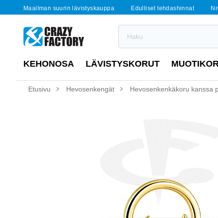
Maailman suurin lävistyskauppa
Edulliset tehdashinnat
Nr
KEHONOSA
LÄVISTYSKORUT
MUOTIKO
Etusivu
Hevosenkengät
Hevosenkenkäkoru kanssa 