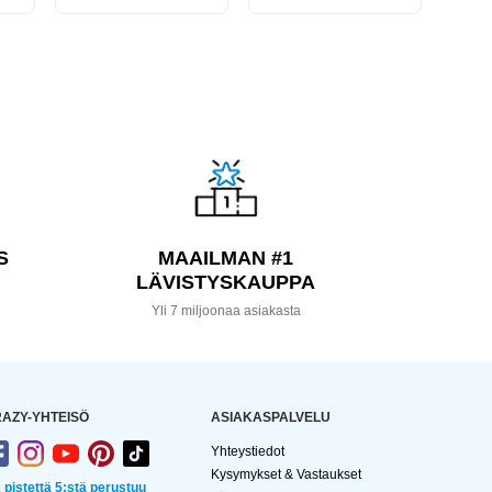
S
MAAILMAN #1
LÄVISTYSKAUPPA
a
Yli 7 miljoonaa asiakasta
AZY-YHTEISÖ
ASIAKASPALVELU
Yhteystiedot
Kysymykset & Vastaukset
2 pistettä 5:stä perustuu