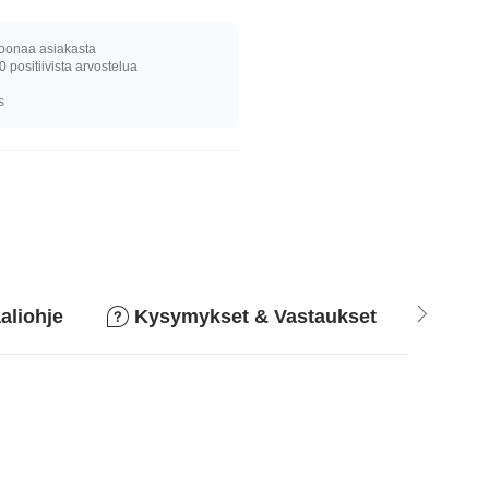
joonaa asiakasta
0 positiivista arvostelua
s
aliohje
Kysymykset & Vastaukset
Pala