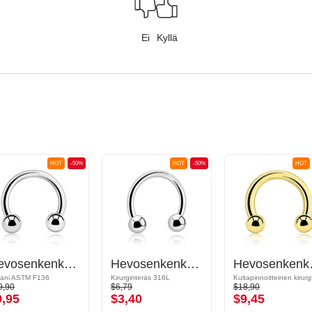
Ei
Kyllä
HOT
-50%
HOT
-50%
HOT
Hevosenkenkäkoru
Hevosenkenkäkoru
Hev
aani ASTM F136
Kirurginteräs 316L
9,90
$6,79
$18,90
9,95
$3,40
$9,45