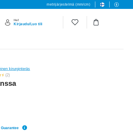
metrijärjestelmä (mm/cm)
Hei!
Kirjaudu/Luo tili
einen kirurginteräs
(2)
anssa
e Guarantee