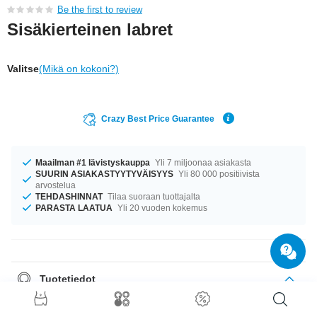
Be the first to review
Sisäkierteinen labret
Valitse
(Mikä on kokoni?)
Crazy Best Price Guarantee
Maailman #1 lävistyskauppa
Yli 7 miljoonaa asiakasta
SUURIN ASIAKASTYYTYVÄISYYS
Yli 80 000 positiivista
arvostelua
TEHDASHINNAT
Tilaa suoraan tuottajalta
PARASTA LAATUA
Yli 20 vuoden kokemus
Tuotetiedot
Tuote odottaa sinua koossa 1.2 mm. Oli kokosi mikä tahansa, meiltä
löytyy. Saatavana pituuksissa 5 mm–12 mm. hieno tuote on juuri sitä, mitä