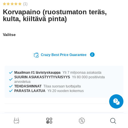
(1)
Korvapaino (ruostumaton teräs,
kulta, kiiltävä pinta)
Valitse
Crazy Best Price Guarantee
Maailman #1 lävistyskauppa
Yli 7 miljoonaa asiakasta
SUURIN ASIAKASTYYTYVÄISYYS
Yli 80 000 positiivista
arvostelua
TEHDASHINNAT
Tilaa suoraan tuottajalta
PARASTA LAATUA
Yli 20 vuoden kokemus
Tuotetiedot
Saatavilla koossa 5 mm. supertrendikäs tuote suoraan lyömättömän