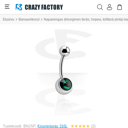
Etusivu
Banaanikorut
Naparengas (kirurginen teräs, hopea, kiiltävä pinta) kan
Tuotekoodi: BNJSP,
Kirurginteräs 316L
(2)