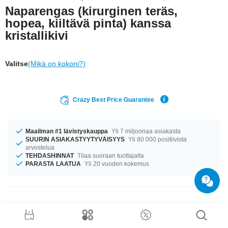
Naparengas (kirurginen teräs,
hopea, kiiltävä pinta) kanssa
kristallikivi
Valitse
(Mikä on kokoni?)
Crazy Best Price Guarantee
Maailman #1 lävistyskauppa
Yli 7 miljoonaa asiakasta
SUURIN ASIAKASTYYTYVÄISYYS
Yli 80 000 positiivista
arvostelua
TEHDASHINNAT
Tilaa suoraan tuottajalta
PARASTA LAATUA
Yli 20 vuoden kokemus
Tuotetiedot