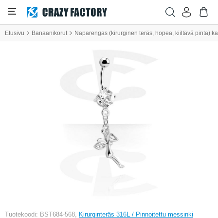
Etusivu
Banaanikorut
Naparengas (kirurginen teräs, hopea, kiiltävä pinta) kans
Tuotekoodi: BST684-568,
Kirurginteräs 316L / Pinnoitettu messinki