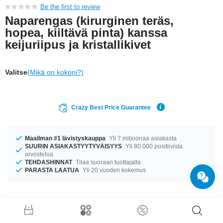
Be the first to review
Naparengas (kirurginen teräs,
hopea, kiiltävä pinta) kanssa
keijuriipus ja kristallikivet
Valitse
(Mikä on kokoni?)
Crazy Best Price Guarantee
Maailman #1 lävistyskauppa
Yli 7 miljoonaa asiakasta
SUURIN ASIAKASTYYTYVÄISYYS
Yli 80 000 positiivista
arvostelua
TEHDASHINNAT
Tilaa suoraan tuottajalta
PARASTA LAATUA
Yli 20 vuoden kokemus
Tuotetiedot