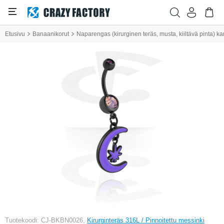
Etusivu
Banaanikorut
Naparengas (kirurginen teräs, musta, kiiltävä pinta) k
Tuotekoodi: CJ-BKBN0026,
Kirurginteräs 316L / Pinnoitettu messinki