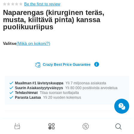
Be the first to review
Naparengas (kirurginen teräs,
musta, kiiltävä pinta) kanssa
puolikuuriipus
Valitse
(Mikä on kokoni?)
Crazy Best Price Guarantee
Maailman #1 lävistyskauppa
Yli 7 miljoonaa asiakasta
Suurin Asiakastyytyväisyys
Yli 80 000 positiivista arvostelua
Tehdashinnat
Tilaa suoraan tuottajalta
Parasta Laatua
Yli 20 vuoden kokemus
Tuotetiedot