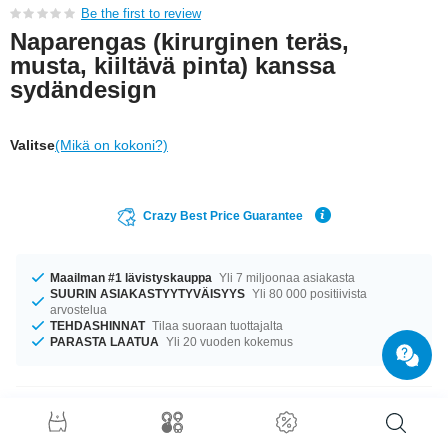
Be the first to review
Naparengas (kirurginen teräs,
musta, kiiltävä pinta) kanssa
sydändesign
Valitse
(Mikä on kokoni?)
Crazy Best Price Guarantee
Maailman #1 lävistyskauppa
Yli 7 miljoonaa asiakasta
SUURIN ASIAKASTYYTYVÄISYYS
Yli 80 000 positiivista
arvostelua
TEHDASHINNAT
Tilaa suoraan tuottajalta
PARASTA LAATUA
Yli 20 vuoden kokemus
Tuotetiedot