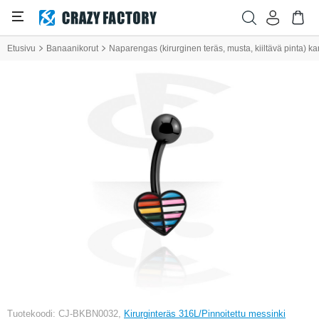
Etusivu
Banaanikorut
Naparengas (kirurginen teräs, musta, kiiltävä pinta) 
Tuotekoodi: CJ-BKBN0032,
Kirurginteräs 316L/Pinnoitettu messinki