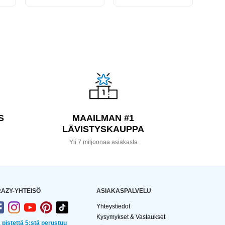
S
MAAILMAN #1
LÄVISTYSKAUPPA
a
Yli 7 miljoonaa asiakasta
AZY-YHTEISÖ
ASIAKASPALVELU
Yhteystiedot
Kysymykset & Vastaukset
2 pistettä 5:stä perustuu