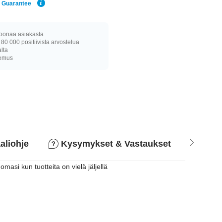
e Guarantee
joonaa asiakasta
 80 000 positiivista arvostelua
alta
kemus
aliohje
Kysymykset & Vastaukset
Pala
asi kun tuotteita on vielä jäljellä