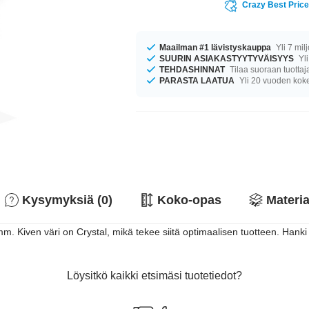
Crazy Best Pric
Maailman #1 lävistyskauppa
Yli 7 mil
SUURIN ASIAKASTYYTYVÄISYYS
Yli
TEHDASHINNAT
Tilaa suoraan tuottaj
PARASTA LAATUA
Yli 20 vuoden ko
Kysymyksiä (0)
Koko-opas
Materia
 Kiven väri on Crystal, mikä tekee siitä optimaalisen tuotteen. Hanki om
Löysitkö kaikki etsimäsi tuotetiedot?