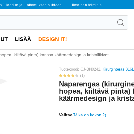
o 1 laadun ja luottamuksen suhteen
Ilmainen toimitus
RUT
LISÄÄ
DESIGN IT!
opea, kiiltävä pinta) kanssa käärmedesign ja kristallikivet
Tuotekoodi: CJ-BN0242,
Kirurginteräs 316
(1)
Naparengas (kirurgine
hopea, kiiltävä pinta)
käärmedesign ja krista
Valitse
(Mikä on kokoni?)