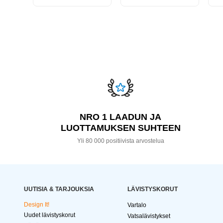
NRO 1 LAADUN JA
LUOTTAMUKSEN SUHTEEN
Yli 80 000 positiivista arvostelua
UUTISIA & TARJOUKSIA
LÄVISTYSKORUT
Design It!
Vartalo
Uudet lävistyskorut
Vatsalävistykset