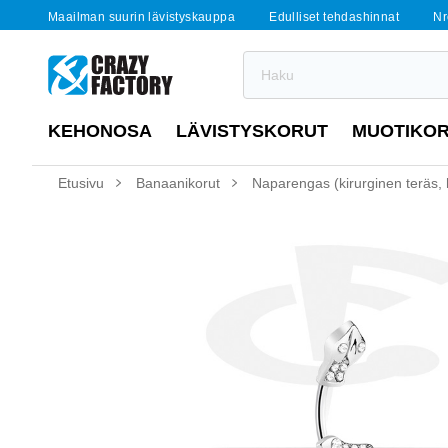
Maailman suurin lävistyskauppa
Edulliset tehdashinnat
Nr
KEHONOSA
LÄVISTYSKORUT
MUOTIKO
Etusivu
Banaanikorut
Naparengas (kirurginen teräs, h