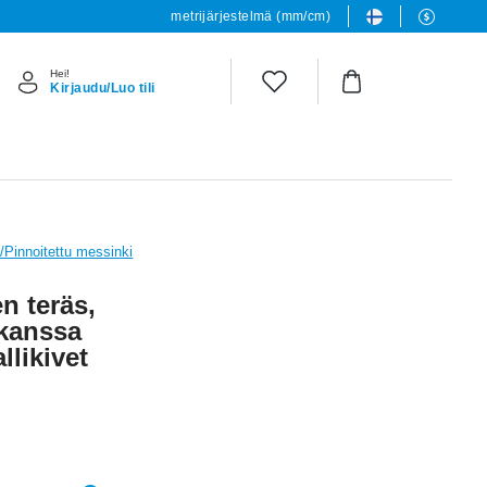
metrijärjestelmä (mm/cm)
Hei!
Kirjaudu/Luo tili
L/Pinnoitettu messinki
n teräs,
 kanssa
llikivet