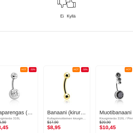
Ei
Kyllä
HOT
-50%
HOT
-50%
HOT
Naparengas (kirurginen teräs, hopea, kiiltävä pinta) kanssa pallot ja kristallikivet
Banaani (kirurginen teräs, kulta, kiiltävä pinta)
urginteräs 316L
Kultapinnoitteinen kirurginteräs 316L
6,90
$17,90
$20,90
8,45
$8,95
$10,45