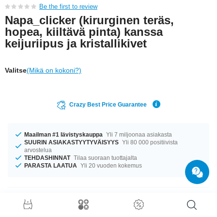
Be the first to review
Napa_clicker (kirurginen teräs,
hopea, kiiltävä pinta) kanssa
keijuriipus ja kristallikivet
Valitse
(Mikä on kokoni?)
Crazy Best Price Guarantee
Maailman #1 lävistyskauppa
Yli 7 miljoonaa asiakasta
SUURIN ASIAKASTYYTYVÄISYYS
Yli 80 000 positiivista
arvostelua
TEHDASHINNAT
Tilaa suoraan tuottajalta
PARASTA LAATUA
Yli 20 vuoden kokemus
Tuotetiedot