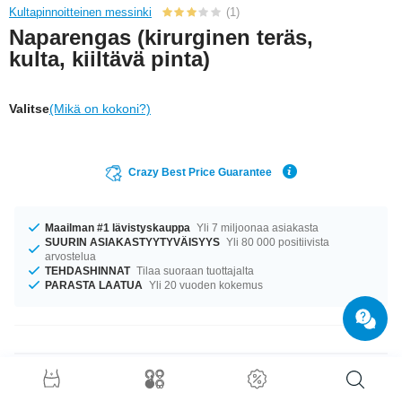
Kultapinnoitteinen messinki
(1)
Naparengas (kirurginen teräs,
kulta, kiiltävä pinta)
Valitse
(Mikä on kokoni?)
Crazy Best Price Guarantee
Maailman #1 lävistyskauppa
Yli 7 miljoonaa asiakasta
SUURIN ASIAKASTYYTYVÄISYYS
Yli 80 000 positiivista
arvostelua
TEHDASHINNAT
Tilaa suoraan tuottajalta
PARASTA LAATUA
Yli 20 vuoden kokemus
Tuotetiedot
Meillä on saatavilla kokoa 1.6 mm. Saatavilla pituudessa 10 mm.