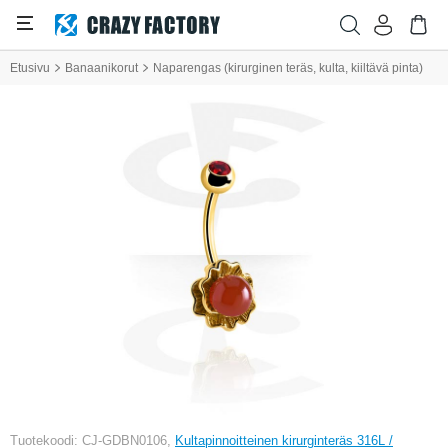
Etusivu
Banaanikorut
Naparengas (kirurginen teräs, kulta, kiiltävä pinta)
Tuotekoodi: CJ-GDBN0106,
Kultapinnoitteinen kirurginteräs 316L /