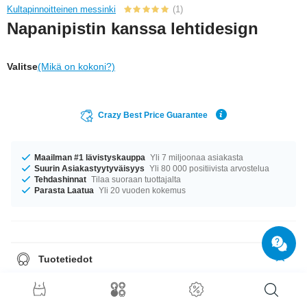
Kultapinnoitteinen messinki
(1)
Napanipistin kanssa lehtidesign
Valitse
(Mikä on kokoni?)
Crazy Best Price Guarantee
Maailman #1 lävistyskauppa
Yli 7 miljoonaa asiakasta
Suurin Asiakastyytyväisyys
Yli 80 000 positiivista arvostelua
Tehdashinnat
Tilaa suoraan tuottajalta
Parasta Laatua
Yli 20 vuoden kokemus
Tuotetiedot
Meillä on saatavilla kokoa 1.6 mm. upea tuote – juuri sellainen kuin
haluat!