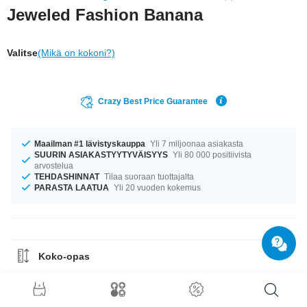
Jeweled Fashion Banana
Valitse
(Mikä on kokoni?)
Crazy Best Price Guarantee
Maailman #1 lävistyskauppa
Yli 7 miljoonaa asiakasta
SUURIN ASIAKASTYYTYVÄISYYS
Yli 80 000 positiivista
arvostelua
TEHDASHINNAT
Tilaa suoraan tuottajalta
PARASTA LAATUA
Yli 20 vuoden kokemus
Koko-opas
Materiaaliohje