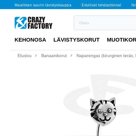
Maailman suurin lävistyskauppa
Edulliset tehdashinnat
Nr
KEHONOSA
LÄVISTYSKORUT
MUOTIKO
Etusivu
Banaanikorut
Naparengas (kirurginen teräs, ho