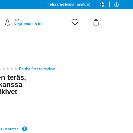
metrijärjestelmä (mm/cm)
Hei!
Kirjaudu/Luo tili
Be the first to review
n teräs,
 kanssa
ikivet
e Guarantee