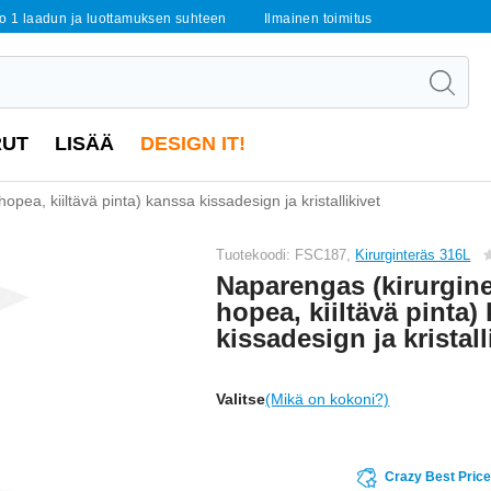
o 1 laadun ja luottamuksen suhteen
Ilmainen toimitus
RUT
LISÄÄ
DESIGN IT!
pea, kiiltävä pinta) kanssa kissadesign ja kristallikivet
Tuotekoodi: FSC187,
Kirurginteräs 316L
Naparengas (kirurgine
hopea, kiiltävä pinta)
kissadesign ja kristall
Valitse
(Mikä on kokoni?)
Crazy Best Pric