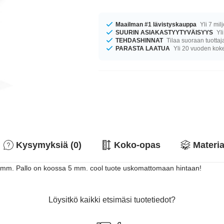
Maailman #1 lävistyskauppa
Yli 7 mil
SUURIN ASIAKASTYYTYVÄISYYS
Yli
TEHDASHINNAT
Tilaa suoraan tuottaj
PARASTA LAATUA
Yli 20 vuoden ko
Kysymyksiä (0)
Koko-opas
Materia
 mm. Pallo on koossa 5 mm. cool tuote uskomattomaan hintaan!
Löysitkö kaikki etsimäsi tuotetiedot?