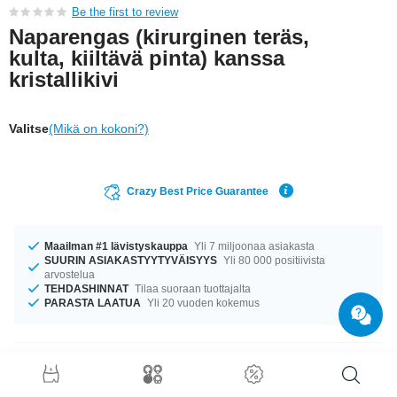
Be the first to review
Naparengas (kirurginen teräs,
kulta, kiiltävä pinta) kanssa
kristallikivi
Valitse
(Mikä on kokoni?)
Crazy Best Price Guarantee
Maailman #1 lävistyskauppa
Yli 7 miljoonaa asiakasta
SUURIN ASIAKASTYYTYVÄISYYS
Yli 80 000 positiivista
arvostelua
TEHDASHINNAT
Tilaa suoraan tuottajalta
PARASTA LAATUA
Yli 20 vuoden kokemus
Tuotetiedot