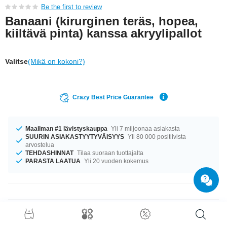
Be the first to review
Banaani (kirurginen teräs, hopea,
kiiltävä pinta) kanssa akryylipallot
Valitse
(Mikä on kokoni?)
Crazy Best Price Guarantee
Maailman #1 lävistyskauppa
Yli 7 miljoonaa asiakasta
SUURIN ASIAKASTYYTYVÄISYYS
Yli 80 000 positiivista
arvostelua
TEHDASHINNAT
Tilaa suoraan tuottajalta
PARASTA LAATUA
Yli 20 vuoden kokemus
Tuotetiedot
Täydellinen kumppani eri tilanteisiin... saatavilla koossa 1.2 mm.