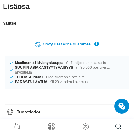
Lisäosa
Valitse
Crazy Best Price Guarantee
Maailman #1 lävistyskauppa
Yli 7 miljoonaa asiakasta
SUURIN ASIAKASTYYTYVÄISYYS
Yli 80 000 positiivista
arvostelua
TEHDASHINNAT
Tilaa suoraan tuottajalta
PARASTA LAATUA
Yli 20 vuoden kokemus
Tuotetiedot
FOR 1.6mm PINS