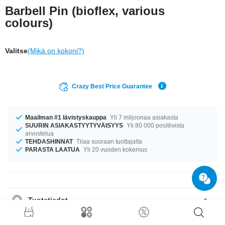
Barbell Pin (bioflex, various
colours)
Valitse
(Mikä on kokoni?)
Crazy Best Price Guarantee
Maailman #1 lävistyskauppa
Yli 7 miljoonaa asiakasta
SUURIN ASIAKASTYYTYVÄISYYS
Yli 80 000 positiivista
arvostelua
TEHDASHINNAT
Tilaa suoraan tuottajalta
PARASTA LAATUA
Yli 20 vuoden kokemus
Tuotetiedot
Tuote odottaa sinua koossa 1.6 mm. Saatavana pituudessa 16 mm.
Valitse suosikkivärisi: Musta tai Valkoinen. Tilaa nyt, älä missaa