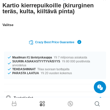
Kartio kierrepuikoille (kirurginen
teräs, kulta, kiiltävä pinta)
Valitse
Crazy Best Price Guarantee
Maailman #1 lävistyskauppa
Yli 7 miljoonaa asiakasta
SUURIN ASIAKASTYYTYVÄISYYS
Yli 80 000 positiivista
arvostelua
TEHDASHINNAT
Tilaa suoraan tuottajalta
PARASTA LAATUA
Yli 20 vuoden kokemus
Tuotetiedot
In stock with gauges of 1.2 mm and 1.6 mm. The size is 3x7.5 mm. Such a
lovely and stylish product - don't wait any longer.