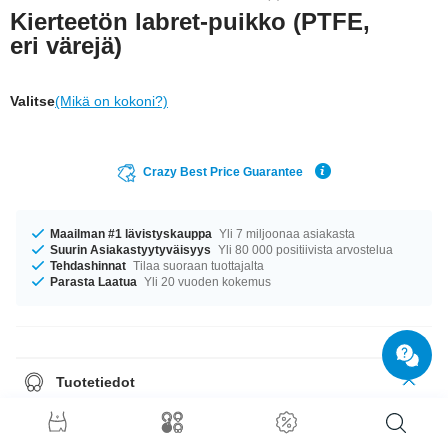
Kierteetön labret-puikko (PTFE,
eri värejä)
Valitse
(Mikä on kokoni?)
Crazy Best Price Guarantee
Maailman #1 lävistyskauppa
Yli 7 miljoonaa asiakasta
Suurin Asiakastyytyväisyys
Yli 80 000 positiivista arvostelua
Tehdashinnat
Tilaa suoraan tuottajalta
Parasta Laatua
Yli 20 vuoden kokemus
Tuotetiedot
Tähän 1.6mm-paksuun tappiin voit lisätä minkä tahansa siihen sopivan
koristeen. Voit siis stailata tästä oman näköisesi korun. Huuleen, korvaan
tai kulmaan.