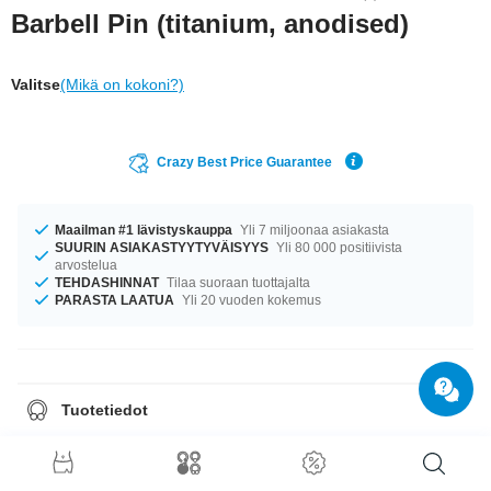
Barbell Pin (titanium, anodised)
Valitse
(Mikä on kokoni?)
Crazy Best Price Guarantee
Maailman #1 lävistyskauppa
Yli 7 miljoonaa asiakasta
SUURIN ASIAKASTYYTYVÄISYYS
Yli 80 000 positiivista
arvostelua
TEHDASHINNAT
Tilaa suoraan tuottajalta
PARASTA LAATUA
Yli 20 vuoden kokemus
Tuotetiedot
Perustuote: titaaninen barbelli-tappi monessa eri pituudessa,
paksuudessa ja värissä. Pakko saada!