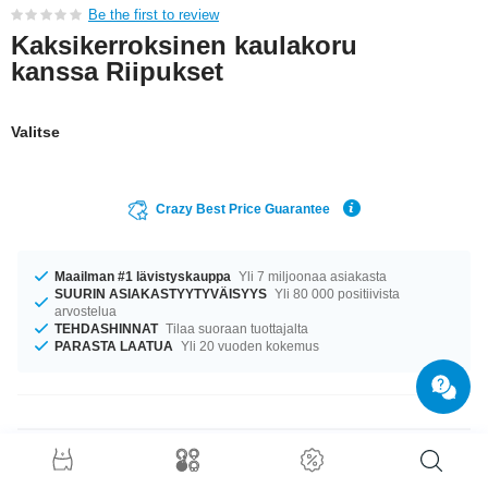
Be the first to review
Kaksikerroksinen kaulakoru
kanssa Riipukset
Valitse
Crazy Best Price Guarantee
Maailman #1 lävistyskauppa
Yli 7 miljoonaa asiakasta
SUURIN ASIAKASTYYTYVÄISYYS
Yli 80 000 positiivista
arvostelua
TEHDASHINNAT
Tilaa suoraan tuottajalta
PARASTA LAATUA
Yli 20 vuoden kokemus
Tuotetiedot
Saatavilla pituudessa 48.0 cm. ensiluokkainen tuote, jota käytät pitkän