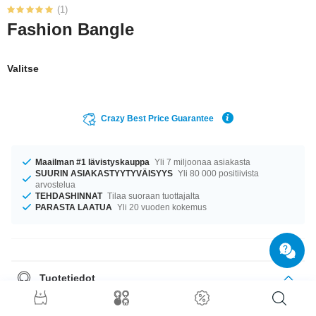
(1)
Fashion Bangle
Valitse
Crazy Best Price Guarantee
Maailman #1 lävistyskauppa
Yli 7 miljoonaa asiakasta
SUURIN ASIAKASTYYTYVÄISYYS
Yli 80 000 positiivista
arvostelua
TEHDASHINNAT
Tilaa suoraan tuottajalta
PARASTA LAATUA
Yli 20 vuoden kokemus
Tuotetiedot
Tuotetta on saatavilla halkaisijalla 63 mm. raikas tuote suoraan
lyömättömän laadun lähteiltä. Hanki omasi nyt!