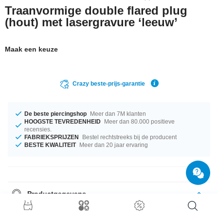
Traanvormige double flared plug
(hout) met lasergravure ‘leeuw’
Maak een keuze
Crazy beste-prijs-garantie
De beste piercingshop
Meer dan 7M klanten
HOOGSTE TEVREDENHEID
Meer dan 80.000 positieve
recensies.
FABRIEKSPRIJZEN
Bestel rechtstreeks bij de producent
BESTE KWALITEIT
Meer dan 20 jaar ervaring
Productgegevens
Welke maat je ook zoekt, wij hebben ze. Je kunt kiezen uit diameters van
10 mm tot 30 mm. Beschikbaar in vele verschillende stijlen: kers, beuk,