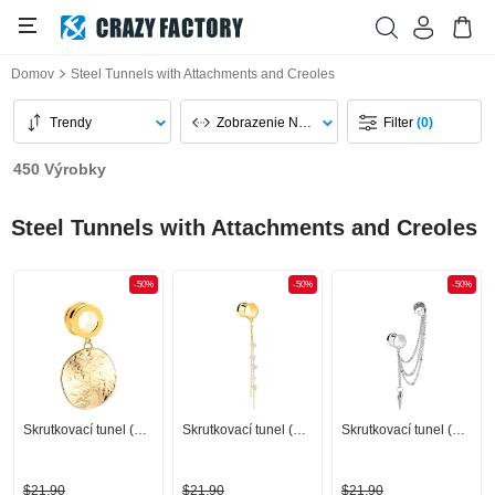
Domov
Steel Tunnels with Attachments and Creoles
Trendy
Zobrazenie Na Stránku
Filter
(0)
450 Výrobky
Steel Tunnels with Attachments and Creoles
-50%
-50%
-50%
Skrutkovací tunel (oceľ, zlatá, lesklý povrch)
Skrutkovací tunel (oceľ, zlatá, lesklý povrch) s reťaz a príveskom kvetina
Skrutkovací tunel (oceľ, strieborná, lesklý povrch) s reťaz
$21,90
$21,90
$21,90