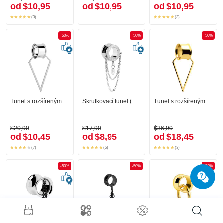
od
$10,95
od
$10,95
od
$10,95
(3)
(3)
-50%
-50%
-50%
Tunel s rozšírenými koncami (chirurgická oceľ, strieborná, lesklý povrch) s kreol
Skrutkovací tunel (chirurgická oceľ, strieborná, lesklý povrch) s diamantovým vzhľadom a reťaz
Tunel s rozšírenými koncami (chirurgická oceľ, zlatá, lesklý povrch) s kreol
$20,90
$17,90
$36,90
od
$10,45
od
$8,95
od
$18,45
(7)
(5)
(3)
-50%
-50%
-50%