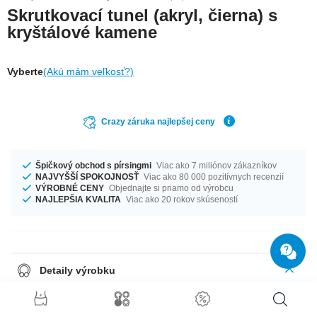
Skrutkovací tunel (akryl, čierna) s
kryštálové kamene
Vyberte
(Akú mám veľkosť?)
Crazy záruka najlepšej ceny
Špičkový obchod s pírsingmi
Viac ako 7 miliónov zákazníkov
NAJVYŠŠÍ SPOKOJNOSŤ
Viac ako 80 000 pozitívnych recenzií
VÝROBNÉ CENY
Objednajte si priamo od výrobcu
NAJLEPŠIA KVALITA
Viac ako 20 rokov skúseností
Detaily výrobku
Black Jewelled flesh tunnel with crystals in various colours to match your
party outfit. One of our classics!