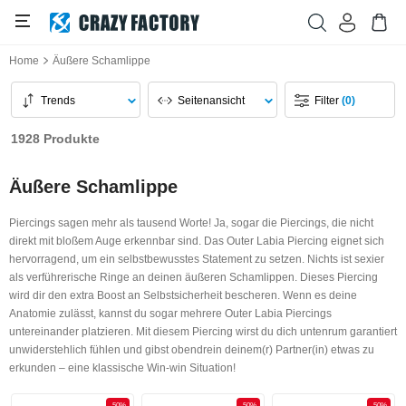
Home
Äußere Schamlippe
Trends
Seitenansicht
Filter
(0)
1928 Produkte
Äußere Schamlippe
Piercings sagen mehr als tausend Worte! Ja, sogar die Piercings, die nicht
direkt mit bloßem Auge erkennbar sind. Das Outer Labia Piercing eignet sich
hervorragend, um ein selbstbewusstes Statement zu setzen. Nichts ist sexier
als verführerische Ringe an deinen äußeren Schamlippen. Dieses Piercing
wird dir den extra Boost an Selbstsicherheit bescheren. Wenn es deine
Anatomie zulässt, kannst du sogar mehrere Outer Labia Piercings
untereinander platzieren. Mit diesem Piercing wirst du dich untenrum garantiert
unwiderstehlich fühlen und gibst obendrein deinem(r) Partner(in) etwas zu
erkunden – eine klassische Win-win Situation!
-50%
-50%
-50%