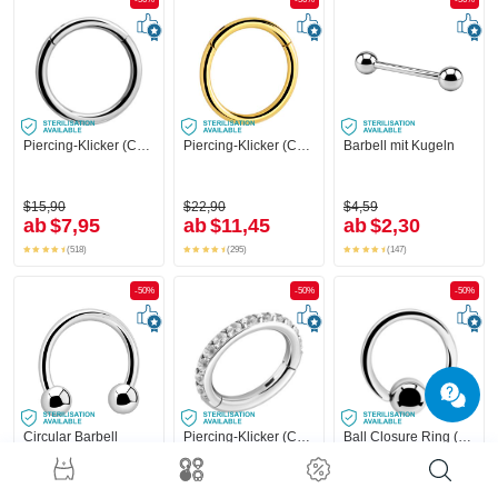
Piercing-Klicker (Chirurgenstahl, silber, glänzend)
Piercing-Klicker (Chirurgenstahl, gold, glänzend)
Barbell mit Kugeln
$15,90
$22,90
$4,59
ab
$7,95
ab
$11,45
ab
$2,30
(518)
(295)
(147)
-50%
-50%
-50%
Circular Barbell
Piercing-Klicker (Chirurgenstahl, silber, glänzend) mit Kristallsteinchen
Ball Closure Ring (Chirurgenstahl, silber, glänzend)
+1
$6,79
$31,90
$3,19