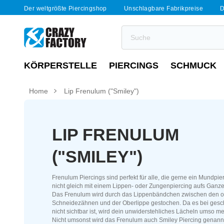
Der weltgrößte Piercingshop
Unschlagbare Fabrikpreise
D
KÖRPERSTELLE
PIERCINGS
SCHMUCK
Home
Lip Frenulum ("Smiley")
LIP FRENULUM
("SMILEY")
Frenulum Piercings sind perfekt für alle, die gerne ein Mundpie
nicht gleich mit einem Lippen- oder Zungenpiercing aufs Gan
Das Frenulum wird durch das Lippenbändchen zwischen den 
Schneidezähnen und der Oberlippe gestochen. Da es bei ge
nicht sichtbar ist, wird dein unwiderstehliches Lächeln umso m
Nicht umsonst wird das Frenulum auch Smiley Piercing genann