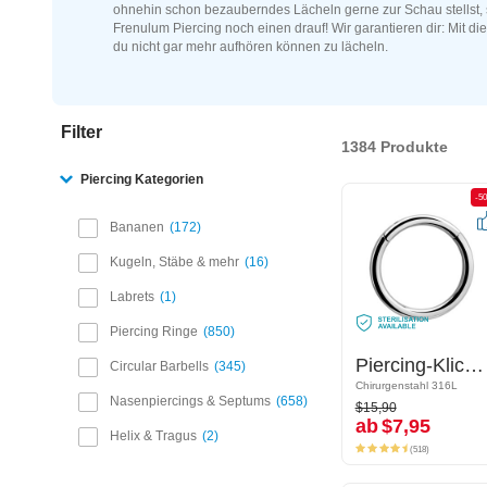
ohnehin schon bezauberndes Lächeln gerne zur Schau stellst, 
Frenulum Piercing noch einen drauf! Wir garantieren dir: Mit di
du nicht gar mehr aufhören können zu lächeln.
Filter
1384 Produkte
Piercing Kategorien
-50%
-5
Bananen
172
Kugeln, Stäbe & mehr
16
Labrets
1
Piercing Ringe
850
Piercing-Klicker (Chirurgenstahl, silber, glänzend)
Piercing-Klicker (Chirurgenstahl, silber, glänzend)
Circular Barbells
345
Chirurgenstahl 316L
Chirurgenstahl 316L
$15,90
Nasenpiercings & Septums
658
$15,90
ab
$7,95
ab
$7,95
Helix & Tragus
2
(518)
(518)