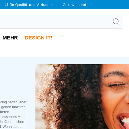
ie #1 für Qualität und Vertrauen
Gratisversand
MEHR
DESIGN IT!
rcing hätten, aber
ze gehen möchten.
oberen
schlossenem Mund
ehr überraschen.
t. Wenn du dein