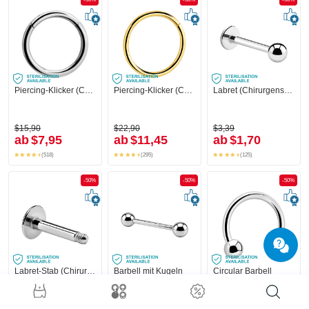
Piercing-Klicker (Chirurgenstahl, silber, glänzend)
Piercing-Klicker (Chirurgenstahl, gold, glänzend)
Labret (Chirurgenstahl, silber, glänzend)
$15,90
$22,90
$3,39
ab
$7,95
ab
$11,45
ab
$1,70
(518)
(295)
(125)
-50%
-50%
-50%
Labret-Stab (Chirurgenstahl, silber, glänzend)
Barbell mit Kugeln
Circular Barbell
$1,79
$4,59
$6,79