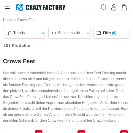
Home
Crows Feet
Trends
Seitenansicht
Filter
(0)
191 Produkte
Crows Feet
Wer will schon Krähenfüße haben?! Aber halt, das Crow Feet Piercing macht
dich nicht etwa älter und faltiger, sondern einfach nur cool! Es kann entweder
als Surface Piercing oder Dermal Anchor gestochen werden und wird genau
dort platziert, wo sich normalerweise die ungeliebten Falten befinden. Doch
das Crow Feet Piercing ist keinesfalls nur zum Kaschieren gedacht – im
Gegenteil, es macht deine Augen zum absoluten Hingucker! Außerdem kannst
du deiner Kreativität mit der Platzierung des Piercings freien Lauf lassen. Egal
ob ein oder mehrere Dermal Anchor – dein Gesicht wird strahlen. Finde den
perfekten Schmuck für dein Crow Feet Piercing jetzt bei Crazy Factory.
-50%
-50%
-50%