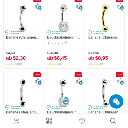
Banane (Chirurgenstahl, silber, glänzend) mit Kugeln
Bauchnabelpiercing (Chirugenstahl, silber, glänzend) mit Kugeln und Kristallsteinchen
Banane (Chirurgenstahl, gold, glänzend)
+1
$4,59
$16,90
$17,90
ab
$2,30
ab
$8,45
ab
$8,95
(100)
(73)
(52)
-50%
-50%
-50%
Banane (Titan, anodisiert) mit Kugeln
Bauchnabelpiercing (Chirugenstahl, silber, glänzend) mit Kristallstein
Banane (Chirurgenstahl, silber, glänzend) mit Kugeln und Kristallsteinchen
+1
+1
+1
$12,90
$14,90
$10,90