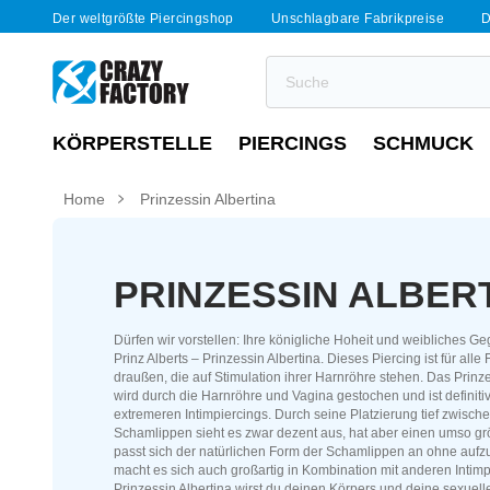
Der weltgrößte Piercingshop
Unschlagbare Fabrikpreise
D
KÖRPERSTELLE
PIERCINGS
SCHMUCK
Home
Prinzessin Albertina
PRINZESSIN ALBER
Dürfen wir vorstellen: Ihre königliche Hoheit und weibliches G
Prinz Alberts – Prinzessin Albertina. Dieses Piercing ist für alle
draußen, die auf Stimulation ihrer Harnröhre stehen. Das Prinze
wird durch die Harnröhre und Vagina gestochen und ist definiti
extremeren Intimpiercings. Durch seine Platzierung tief zwisch
Schamlippen sieht es zwar dezent aus, hat aber einen umso grö
passt sich der natürlichen Form der Schamlippen an ohne aufz
macht es sich auch großartig in Kombination mit anderen Intimp
Prinzessin Albertina wirst du deinen Körpers und deine sexuelle