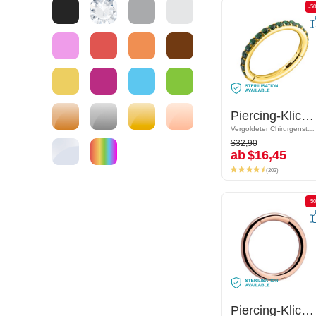
-50%
-5
Piercing-Klicker (Chirurgenstahl, gold, glänzend) mit Kristallsteinchen
Piercing-Klicker (Chirurgenstahl, gold, glänzend) mit Kristallsteinchen
Vergoldeter Chirurgenstahl 316L
Vergoldeter Chirurgenstahl 316L
$32,90
$32,90
ab
$16,45
ab
$16,45
(203)
(203)
-50%
-5
Piercing-Klicker (Chirurgenstahl, rosegold, glänzend)
Piercing-Klicker (Chirurgenstahl, rosegold, glänzend)