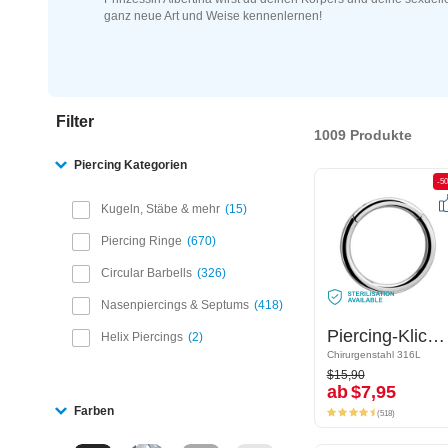
ganz neue Art und Weise kennenlernen!
Filter
1009 Produkte
Piercing Kategorien
-50%
-5
Kugeln, Stäbe & mehr
15
Piercing Ringe
670
Circular Barbells
326
Nasenpiercings & Septums
418
Piercing-Klicker (Chirurgenstahl, silber, glänzend)
Piercing-Klicker (Chirurgenstahl, silber, glänzend)
Helix Piercings
2
Chirurgenstahl 316L
Chirurgenstahl 316L
$15,90
$15,90
ab
$7,95
ab
$7,95
(518)
Farben
(518)