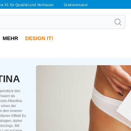
ie #1 für Qualität und Vertrauen
Gratisversand
MEHR
DESIGN IT!
TINA
egenstück des
 Frauen da
ssin Albertina
v eines der
en den inneren
ßeren Effekt! Es
utragen, daher
iercings. Mit
 Lust auf eine